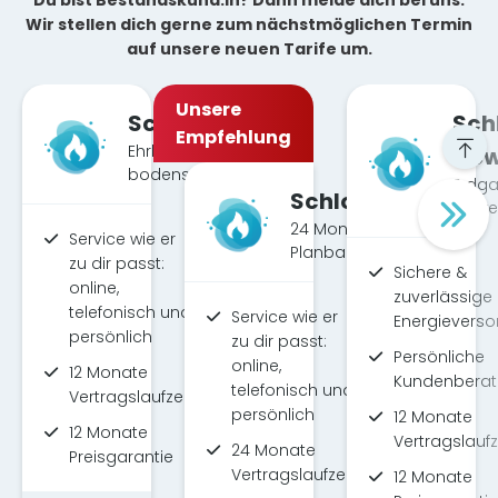
Du bist Bestandskund:in? Dann melde dich bei uns.
Wir stellen dich gerne zum nächstmöglichen Termin
auf unsere neuen Tarife um.
Unsere
SchlossGas
Sch
Empfehlung
Ehrlich, fair &
Gew
bodenständig.
Erdga
SchlossGas24
Gewe
24 Monate volle
Service wie er
Planbarkeit
zu dir passt:
Sichere &
online,
zuverlässige
telefonisch und
Service wie er
Energievers
persönlich
zu dir passt:
Persönliche
online,
12 Monate
Kundenbera
telefonisch und
Vertragslaufzeit
persönlich
12 Monate
12 Monate
Vertragslaufz
24 Monate
Preisgarantie
Vertragslaufzeit
12 Monate