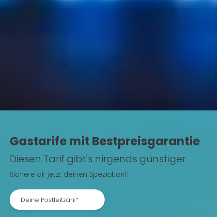
Gastarife mit Bestpreisgarantie
Diesen Tarif gibt's nirgends günstiger
Sichere dir jetzt deinen Spezialtarif!
Deine Postleitzahl*
Deine Postleitzahl*