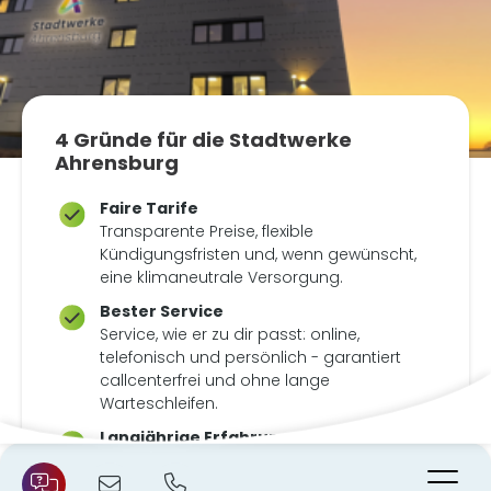
4 Gründe für die Stadtwerke
Ahrensburg​
Faire Tarife
Transparente Preise, flexible
Kündigungsfristen und, wenn gewünscht,
eine klimaneutrale Versorgung.
Bester Service
Service, wie er zu dir passt: online,
telefonisch und persönlich - garantiert
callcenterfrei und ohne lange
Warteschleifen.
Langjährige Erfahrung & regional
verankert
N
Seit über 15 Jahren versorgen wir dich in