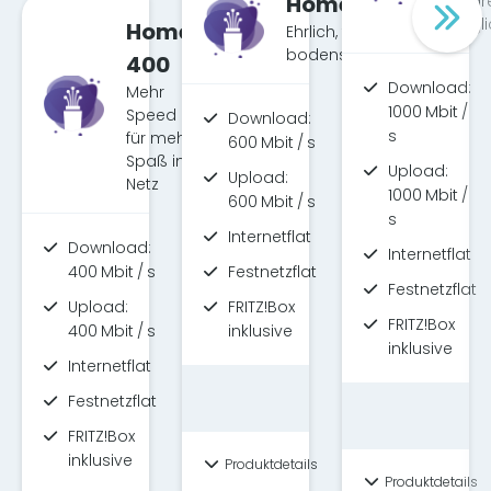
Home 600
für g
Mögli
Home
Ehrlich, fair &
bodenständig.
400
Download:
Mehr
1000 Mbit /
Speed
Download:
s
für mehr
600 Mbit / s
Spaß im
Upload:
Upload:
Netz
1000 Mbit /
600 Mbit / s
s
Internetflat
Download:
Internetflat
400 Mbit / s
Festnetzflat
Festnetzflat
Upload:
FRITZ!Box
FRITZ!Box
400 Mbit / s
inklusive
inklusive
Internetflat
Festnetzflat
FRITZ!Box
inklusive
Produktdetails
Produktdetails