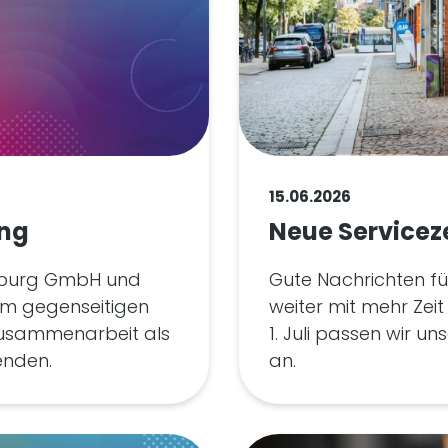
15.06.2026
ung
Neue Servicez
nsburg GmbH und
Gute Nachrichten für
 im gegenseitigen
weiter mit mehr Zeit
Zusammenarbeit als
1. Juli passen wir 
enden.
an.
26.05.2026
Kooperation beim Gla