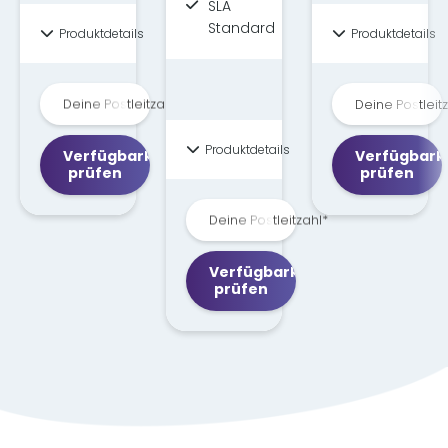
SLA
Standard
Produktdetails
Produktdetails
Deine Postleitzahl*
Deine Postleit
Deine Postleitzahl*
Deine Postleitzahl
Produktdetails
Verfügbarkeit
Verfügbark
prüfen
prüfen
Deine Postleitzahl*
Deine Postleitzahl*
Verfügbarkeit
prüfen