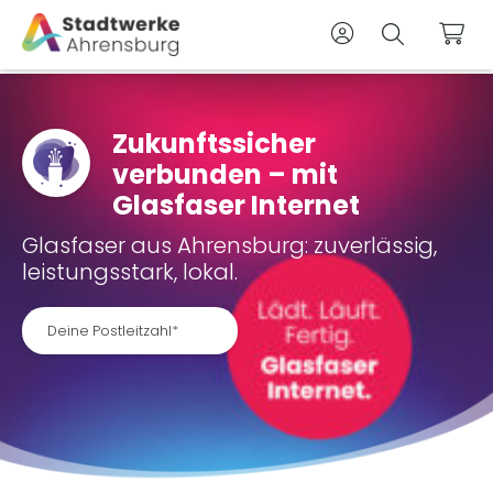
Zum Kunden
Suche
War
Zukunftssicher
verbunden – mit
Glasfaser Internet
Glasfaser aus Ahrensburg: zuverlässig,
leistungsstark, lokal.
Deine Postleitzahl*
Deine Postleitzahl*