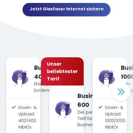
Jetzt Glasfaser Internet sichern
Unser
Business
Bus
beliebtester
400
100
Tarif
Ehrlich, fair &
Dein
bodenständig.
Highs
Business
600
Down- &
Down- &
Der perfekte
Upload:
Upload:
Tarif für dein
400/400
1000/1000
Business.
Mbit/s
Mbit/s