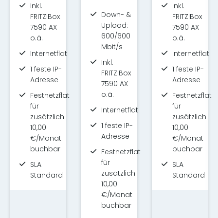
Inkl.
Inkl.
Down- &
FRITZ!Box
FRITZ!Box
Upload:
7590 AX
7590 AX
600/600
o.ä.
o.ä.
Mbit/s
Internetflat
Internetflat
Inkl.
1 feste IP-
1 feste IP-
FRITZ!Box
Adresse
Adresse
7590 AX
o.ä.
Festnetzflat
Festnetzflat
für
für
Internetflat
zusätzlich
zusätzlich
1 feste IP-
10,00
10,00
Adresse
€/Monat
€/Monat
buchbar
buchbar
Festnetzflat
für
SLA
SLA
zusätzlich
Standard
Standard
10,00
€/Monat
buchbar