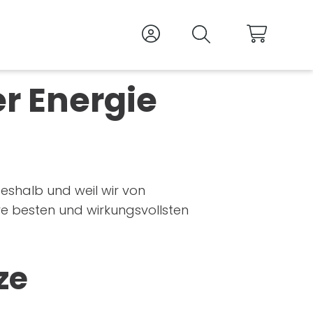
Zum Kundencent
Suche
Waren
er Energie
shalb und weil wir von
e besten und wirkungsvollsten
ze