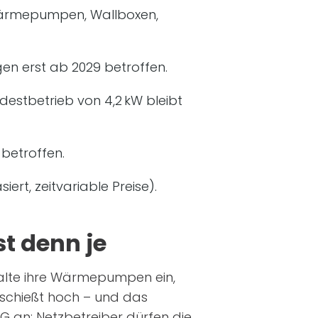
Wärmepumpen, Wallboxen,
gen erst ab 2029 betroffen.
destbetrieb von 4,2 kW bleibt
betroffen.
rt, zeitvariable Preise).
t denn je
shalte ihre Wärmepumpen ein,
z schießt hoch – und das
WG an: Netzbetreiber dürfen die