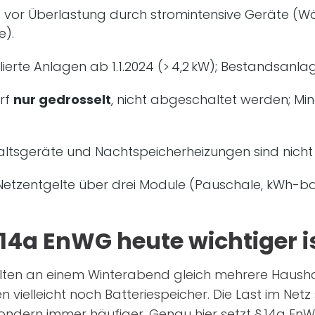
 vor Überlastung durch stromintensive Geräte (
e).
lierte Anlagen ab 1.1.2024 (> 4,2 kW); Bestandsanla
rf
nur gedrosselt
, nicht abgeschaltet werden; Min
tsgeräte und Nachtspeicherheizungen sind nicht 
etzentgelte über drei Module (Pauschale, kWh-basie
4a EnWG heute wichtiger is
 schalten an einem Winterabend gleich mehrere Hau
n vielleicht noch Batteriespeicher. Die Last im Net
 sondern immer häufiger. Genau hier setzt § 14a En