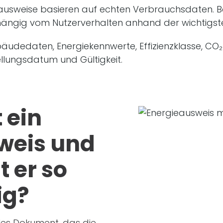
usweise basieren auf echten Verbrauchsdaten. B
hängig vom Nutzerverhalten anhand der wichtigs
äude­daten, Energiekennwerte, Effizienzklasse, CO₂
ellungsdatum und Gültigkeit.
 ein
weis und
 er so
ig?
elles Dokument, das die