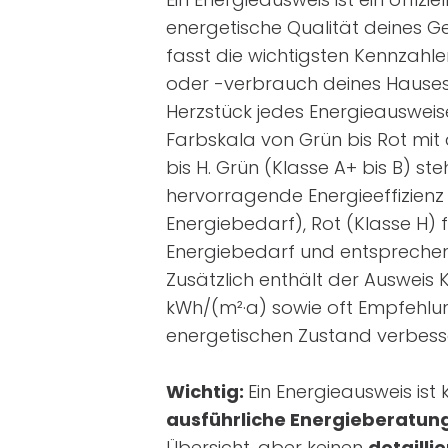
energetische Qualität deines G
fasst die wichtigsten Kennzahl
oder -verbrauch deines Hause
Herzstück jedes Energieausweise
Farbskala von Grün bis Rot mit 
bis H. Grün (Klasse A+ bis B) ste
hervorragende Energieeffizienz
Energiebedarf), Rot (Klasse H) 
Energiebedarf und entsprechen
Zusätzlich enthält der Ausweis 
kWh/(m²·a) sowie oft Empfehlu
energetischen Zustand verbess
Wichtig:
Ein Energieausweis ist k
ausführliche Energieberatun
Übersicht, aber keinen
detailli