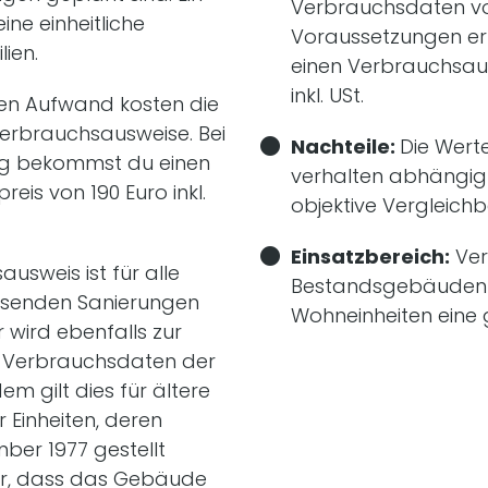
Verbrauchsdaten vo
ne einheitliche
Voraussetzungen er
ien.
einen Verbrauchsaus
inkl. USt.
en Aufwand kosten die
erbrauchsausweise. Bei
Nachteile:
Die Wert
g bekommst du einen
verhalten abhängig
eis von 190 Euro inkl.
objektive Vergleichb
Einsatzbereich:
Ver
ausweis ist für alle
Bestandsgebäuden m
senden Sanierungen
Wohneinheiten eine
r wird ebenfalls zur
en Verbrauchsdaten der
em gilt dies für ältere
 Einheiten, deren
ber 1977 gestellt
ier, dass das Gebäude