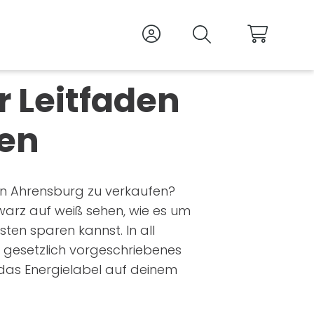
Zum Kundencent
Suche
Waren
r Leitfaden
nen
 in Ahrensburg zu verkaufen?
warz auf weiß sehen, wie es um
sten sparen kannst. In all
h gesetzlich vorgeschriebenes
e das Energielabel auf deinem