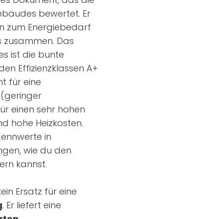
ebäudes bewertet. Er
en zum Energiebedarf
s zusammen. Das
s ist die bunte
den Effizienzklassen A+
ht für eine
 (geringer
für einen sehr hohen
d hohe Heizkosten.
Kennwerte in
ngen, wie du den
ern kannst.
ein Ersatz für eine
g
. Er liefert eine
erten