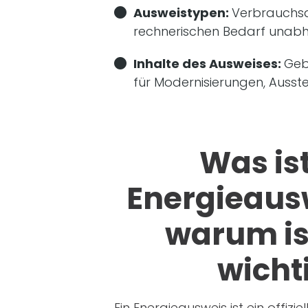
Ausweistypen:
Verbrauchsa
rechnerischen Bedarf unab
Inhalte des Ausweises:
Geb
für Modernisierungen, Ausst
Was ist
Energieaus
warum ist
wicht
Ein Energieausweis ist ein offizi