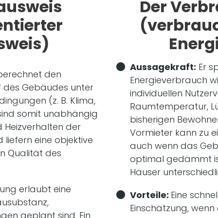
ausweis
Der Verb
ntierter
(verbrauc
sweis)
Energ
Aussagekraft:
Er s
 berechnet den
Energieverbrauch wi
f des Gebäudes unter
individuellen Nutzer
ngungen (z. B. Klima,
Raumtemperatur, Lü
 sind somit unabhängig
bisherigen Bewohner 
 Heizverhalten der
Vormieter kann zu e
liefern eine objektive
auch wenn das Gebäu
n Qualität des
optimal gedämmt is
Häuser unterschiedli
ung erlaubt eine
Vorteile:
Eine schne
ausubstanz,
Einschätzung, wenn
en geplant sind. Ein